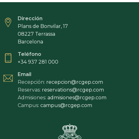
Y
28
DE
Dirección
JUNIO
Plans de Bonvilar, 17
DE
2026
08227 Terrassa
Barcelona
Teléfono
+34 937 281 000
Email
Recepción:
recepcion@rcgep.com
Reservas:
reservations@rcgep.com
Admisiones:
admisiones@rcgep.com
Campus:
campus@rcgep.com