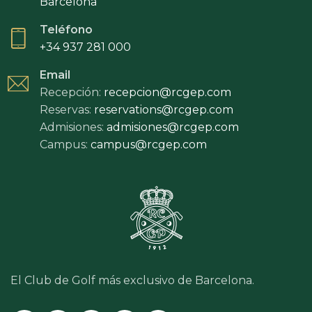
Barcelona
Teléfono
+34 937 281 000
Email
Recepción:
recepcion@rcgep.com
Reservas:
reservations@rcgep.com
Admisiones:
admisiones@rcgep.com
Campus:
campus@rcgep.com
El Club de Golf más exclusivo de Barcelona.