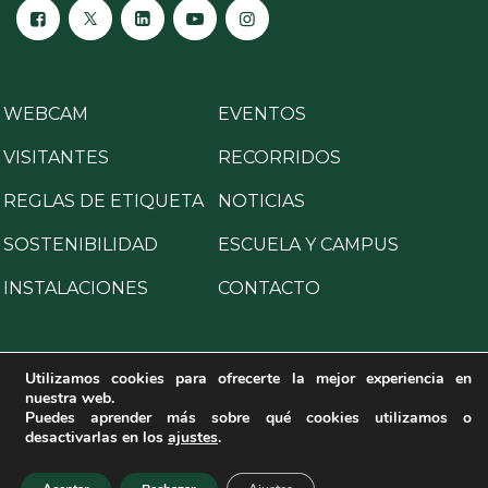
WEBCAM
EVENTOS
VISITANTES
RECORRIDOS
REGLAS DE ETIQUETA
NOTICIAS
SOSTENIBILIDAD
ESCUELA Y CAMPUS
INSTALACIONES
CONTACTO
Utilizamos cookies para ofrecerte la mejor experiencia en
nuestra web.
Copyright © 2025 All Rights Reserved.
Puedes aprender más sobre qué cookies utilizamos o
desactivarlas en los
ajustes
.
Aviso legal
·
Política de privacidad
·
Política de cookies
·
Programa para la prevención de delitos
·
Canal de denuncias