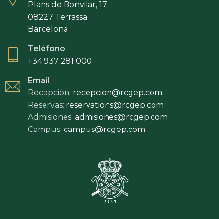
Plans de Bonvilar, 17
08227 Terrassa
Barcelona
Teléfono
+34 937 281 000
Email
Recepción:
recepcion@rcgep.com
Reservas:
reservations@rcgep.com
Admisiones:
admisiones@rcgep.com
Campus:
campus@rcgep.com