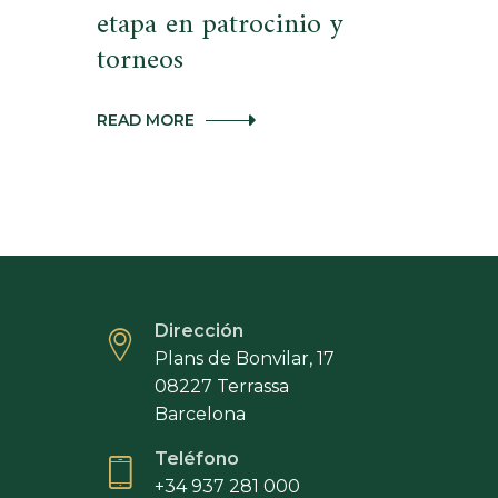
etapa en patrocinio y
torneos
EL
READ MORE
REAL
CLUB
DE
GOLF
EL
PRAT
INCORPORA
A
PABLO
VILASANJUAN
Dirección
PARA
Plans de Bonvilar, 17
LIDERAR
UNA
08227 Terrassa
NUEVA
Barcelona
ETAPA
EN
Teléfono
PATROCINIO
Y
+34 937 281 000