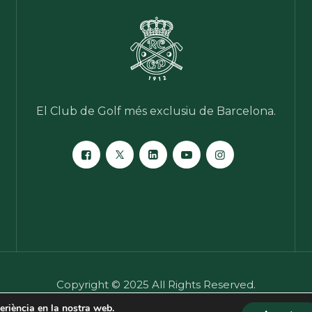
El Club de Golf més exclusiu de Barcelona.
Copyright © 2025 All Rights Reserved.
periència en la nostra web.
itat
·
Política de cookies
·
Programa per a la prevenció de d