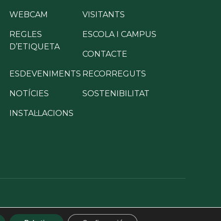
WEBCAM
VISITANTS
REGLES
ESCOLA I CAMPUS
D’ETIQUETA
CONTACTE
ESDEVENIMENTS
RECORREGUTS
NOTÍCIES
SOSTENIBILITAT
INSTAL·LACIONS
elictes
·
Canal de denúncies