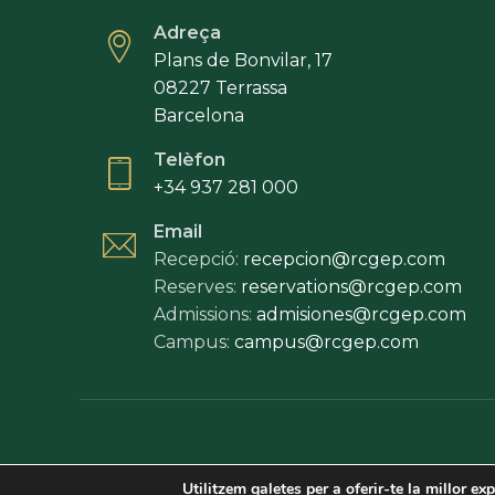
Adreça
Plans de Bonvilar, 17
08227 Terrassa
Barcelona
Telèfon
+34 937 281 000
Email
Recepció:
recepcion@rcgep.com
Reserves:
reservations@rcgep.com
Admissions:
admisiones@rcgep.com
Campus:
campus@rcgep.com
Utilitzem galetes per a oferir-te la millor ex
Avís legal
·
Política de privac