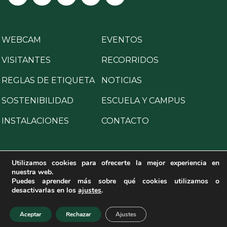
WEBCAM
EVENTOS
VISITANTES
RECORRIDOS
REGLAS DE ETIQUETA
NOTICIAS
SOSTENIBILIDAD
ESCUELA Y CAMPUS
INSTALACIONES
CONTACTO
Utilizamos cookies para ofrecerte la mejor experiencia en
nuestra web.
Copyright © 2025 All Rights Reserved.
Puedes aprender más sobre qué cookies utilizamos o
desactivarlas en los
ajustes
.
Aviso legal
·
Política de privacidad
·
Política de cookies
·
Programa para la prevención de delitos
·
Canal de denuncias
Aceptar
Rechazar
Ajustes