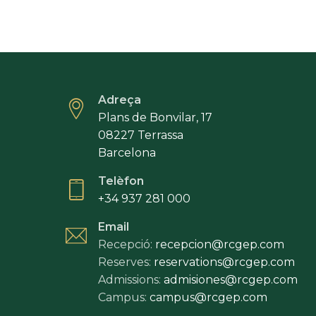
Adreça
Plans de Bonvilar, 17
08227 Terrassa
Barcelona
Telèfon
+34 937 281 000
Email
Recepció:
recepcion@rcgep.com
Reserves:
reservations@rcgep.com
Admissions:
admisiones@rcgep.com
Campus:
campus@rcgep.com