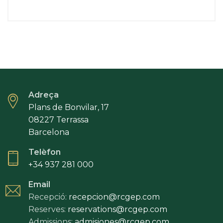
Adreça
Plans de Bonvilar, 17
08227 Terrassa
Barcelona
Telèfon
+34 937 281 000
Email
Recepció:
recepcion@rcgep.com
Reserves:
reservations@rcgep.com
Admissions:
admisiones@rcgep.com