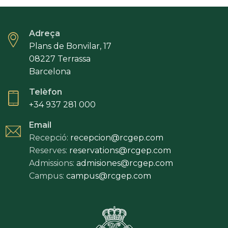
Adreça
Plans de Bonvilar, 17
08227 Terrassa
Barcelona
Telèfon
+34 937 281 000
Email
Recepció:
recepcion@rcgep.com
Reserves:
reservations@rcgep.com
Admissions:
admisiones@rcgep.com
Campus:
campus@rcgep.com