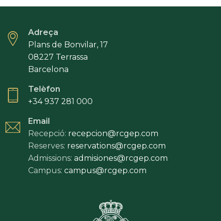
Adreça
Plans de Bonvilar, 17
08227 Terrassa
Barcelona
Telèfon
+34 937 281 000
Email
Recepció:
recepcion@rcgep.com
Reserves:
reservations@rcgep.com
Admissions:
admisiones@rcgep.com
Campus:
campus@rcgep.com