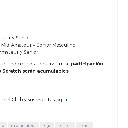
teur y Senior
os Mid-Amateur y Senior Masculino
Amateur y Senior
er premio será preciso una
participación
 Scratch serán acumulables
.
e el Club y sus eventos,
aquí
.
ap
mid-amateur
rcgp
scratch
senior