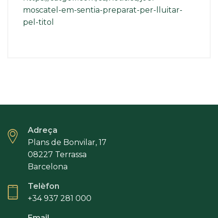
moscatel-em-sentia-preparat-per-lluitar-
pel-titol
Adreça
Plans de Bonvilar, 17
08227 Terrassa
Barcelona
Telèfon
+34 937 281 000
Email