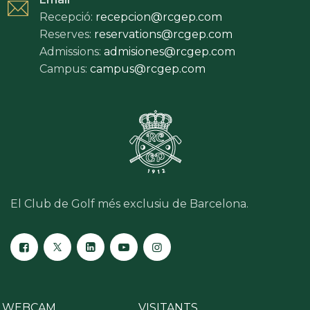
Recepció:
recepcion@rcgep.com
Reserves:
reservations@rcgep.com
Admissions:
admisiones@rcgep.com
Campus:
campus@rcgep.com
El Club de Golf més exclusiu de Barcelona.
WEBCAM
VISITANTS