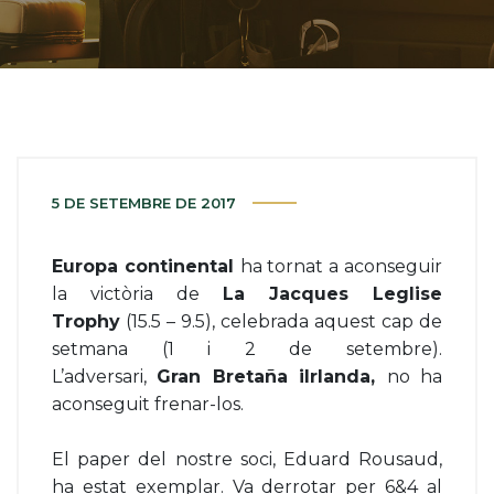
5 DE SETEMBRE DE 2017
Europa continental
ha tornat a aconseguir
la victòria de
La Jacques Leglise
Trophy
(15.5 – 9.5), celebrada aquest cap de
setmana (1 i 2 de setembre).
L’adversari,
Gran Bretaña
i
Irlanda
,
no ha
aconseguit frenar-los.
El paper del nostre soci, Eduard Rousaud,
ha estat exemplar. Va derrotar per 6&4 al