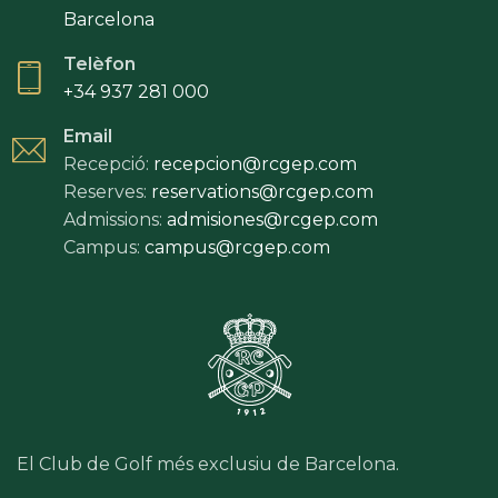
Barcelona
Telèfon
+34 937 281 000
Email
Recepció:
recepcion@rcgep.com
Reserves:
reservations@rcgep.com
Admissions:
admisiones@rcgep.com
Campus:
campus@rcgep.com
El Club de Golf més exclusiu de Barcelona.