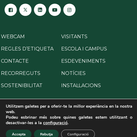
WEBCAM
VISITANTS
REGLES D’ETIQUETA
ESCOLA I CAMPUS
CONTACTE
ESDEVENIMENTS
RECORREGUTS
NOTÍCIES
SOSTENIBILITAT
INSTAL·LACIONS
Utilitzem galetes per a oferir-te la millor experiència en la nostra
web.
Podeu esbrinar més sobre quines galetes estem utilitzant o
Copyright © 2025 All Rights Reserved.
desactivar-les a la
configuració
.
Avís legal
·
Política de privacitat
·
Política de cookies
·
Programa per a la prevenció de delictes
·
Canal de denúncies
Accepta
Rebutja
Configuració