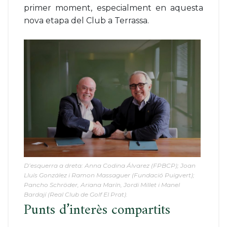
primer moment, especialment en aquesta
nova etapa del Club a Terrassa.
D’esquerra a dreta: Anna Codina Álvarez (FPBCP); Joan
Lluís González i Ramon Massaguer (Fundació Puigvert);
Pancho Schröder, Ariana Marín, Jordi Millet i Manel
Bardají (Real Club de Golf El Prat).
Punts d’interès compartits