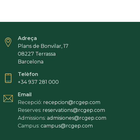
Adreça
Plans de Bonvilar, 17
08227 Terrassa
Barcelona
Telèfon
+34 937 281 000
Email
Recepció:
recepcion@rcgep.com
Reserves:
reservations@rcgep.com
Admissions:
admisiones@rcgep.com
Campus:
campus@rcgep.com