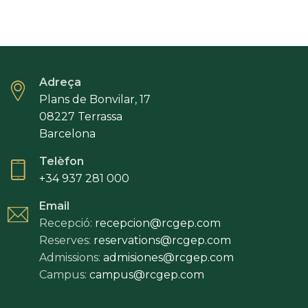
Adreça
Plans de Bonvilar, 17
08227 Terrassa
Barcelona
Telèfon
+34 937 281 000
Email
Recepció:
recepcion@rcgep.com
Reserves:
reservations@rcgep.com
Admissions:
admisiones@rcgep.com
Campus:
campus@rcgep.com