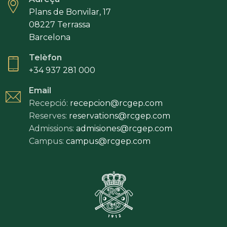
Plans de Bonvilar, 17
08227 Terrassa
Barcelona
Telèfon
+34 937 281 000
Email
Recepció:
recepcion@rcgep.com
Reserves:
reservations@rcgep.com
Admissions:
admisiones@rcgep.com
Campus:
campus@rcgep.com