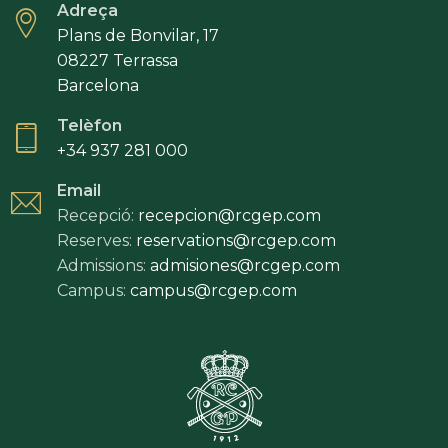
Adreça
Plans de Bonvilar, 17
08227 Terrassa
Barcelona
Telèfon
+34 937 281 000
Email
Recepció:
recepcion@rcgep.com
Reserves:
reservations@rcgep.com
Admissions:
admisiones@rcgep.com
Campus:
campus@rcgep.com