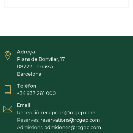
Adreça
Plans de Bonvilar, 17
08227 Terrassa
Barcelona
Telèfon
+34 937 281 000
Email
Recepció:
recepcion@rcgep.com
Reserves:
reservations@rcgep.com
Admissions:
admisiones@rcgep.com