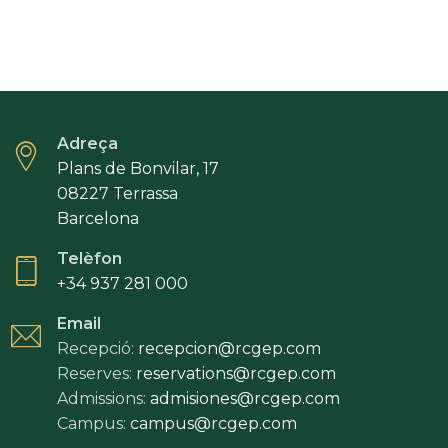
Adreça
Plans de Bonvilar, 17
08227 Terrassa
Barcelona
Telèfon
+34 937 281 000
Email
Recepció:
recepcion@rcgep.com
Reserves:
reservations@rcgep.com
Admissions:
admisiones@rcgep.com
Campus:
campus@rcgep.com