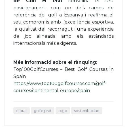
de Golf El Prat
consolida el seu
posicionament com un dels camps de
referència del golf a Espanya i reafirma el
seu compromís amb l’excel·lència esportiva,
la qualitat del recorregut i una experiència
de joc alineada amb els estàndards
internacionals més exigents.
Més informació sobre el rànquing:
Top100GolfCourses – Best Golf Courses in
Spain
https://www.top100golfcourses.com/golf-
courses/continental-europe/spain
elprat
golfelprat
rcgp
sostenibilidad