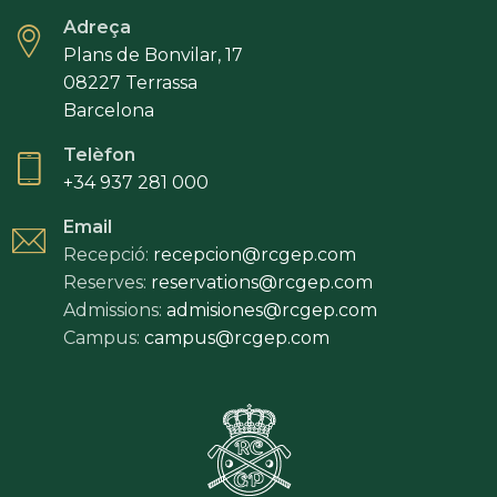
Adreça
Plans de Bonvilar, 17
08227 Terrassa
Barcelona
Telèfon
+34 937 281 000
Email
Recepció:
recepcion@rcgep.com
Reserves:
reservations@rcgep.com
Admissions:
admisiones@rcgep.com
Campus:
campus@rcgep.com