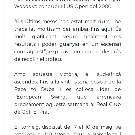
Woods va conquerir l’US Open del 2000.
“Els últims mesos han estat molt durs i he
treballat moltíssim per arribar fins aquí. És
molt gratificant veure finalment els
resultats i poder guanyar en un escenari
com aquest”, explicava emocionat després
de recollir el trofeu.
Amb aquesta victòria, el sud-africà
ascendeix fins a la vint-i-sisena posició de la
Race to Dubai i es col·loca líder de
l’European Swing, que arrencava
precisament aquesta setmana al Real Club
de Golf El Prat.
El torneig, disputat del 7 al 10 de maig, va
retornar el DP World Tour a Barcelona i