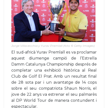
Jorge Villavecchia y Yurav Premlall (foto © Getty Images)
El sud-africà Yurav Premlall es va proclamar
aquest diumenge campió de l’Estrella
Damm Catalunya Championship després de
completar una exhibició històrica al Real
Club de Golf El Prat. Amb un resultat final
de 28 sota par i un avantatge de 14 cops
sobre el seu compatriota Shaun Norris, el
jove de 22 anys va estrenar el seu palmarès
al DP World Tour de manera contundent i
espectacular.