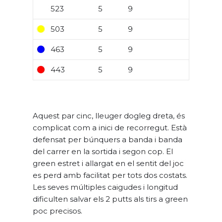
523
5
9
503
5
9
463
5
9
443
5
9
Aquest par cinc, lleuger dogleg dreta, és
complicat com a inici de recorregut. Està
defensat per búnquers a banda i banda
del carrer en la sortida i segon cop. El
green estret i allargat en el sentit del joc
es perd amb facilitat per tots dos costats.
Les seves múltiples caigudes i longitud
dificulten salvar els 2 putts als tirs a green
poc precisos.