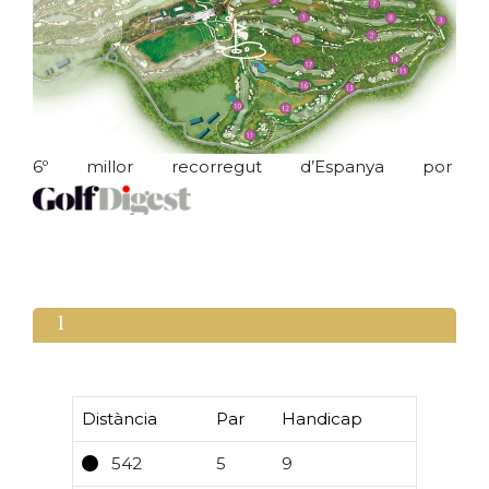
6º millor recorregut d’Espanya por
1
Distància
Par
Handicap
542
5
9