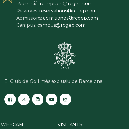
Recepció:
recepcion@rcgep.com
Reserves:
reservations@rcgep.com
Admissions:
admisiones@rcgep.com
Campus:
campus@rcgep.com
El Club de Golf més exclusiu de Barcelona.
WEBCAM
VISITANTS