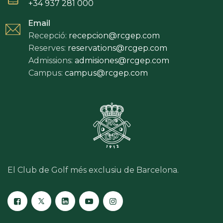
+34 937 281 000
Email
Recepció:
recepcion@rcgep.com
Reserves:
reservations@rcgep.com
Admissions:
admisiones@rcgep.com
Campus:
campus@rcgep.com
El Club de Golf més exclusiu de Barcelona.