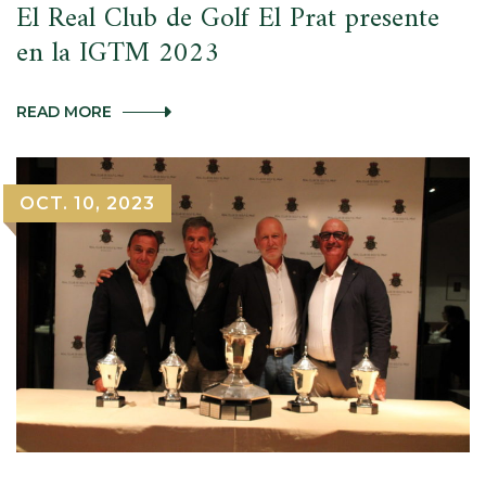
El Real Club de Golf El Prat presente
en la IGTM 2023
EL
READ MORE
REAL
CLUB
DE
GOLF
OCT. 10, 2023
EL
PRAT
PRESENTE
EN
LA
IGTM
2023