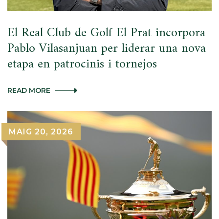
EN
UNA
NIT
El Real Club de Golf El Prat incorpora
INOBLIDABLE
Pablo Vilasanjuan per liderar una nova
etapa en patrocinis i tornejos
EL
READ MORE
REAL
CLUB
DE
GOLF
MAIG 20, 2026
EL
PRAT
INCORPORA
PABLO
VILASANJUAN
PER
LIDERAR
UNA
NOVA
ETAPA