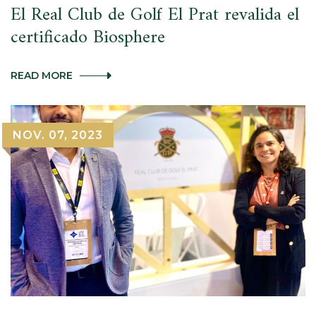
El Real Club de Golf El Prat revalida el
certificado Biosphere
EL
READ MORE
REAL
CLUB
DE
GOLF
NOV. 07, 2023
EL
PRAT
REVALIDA
EL
CERTIFICADO
BIOSPHERE