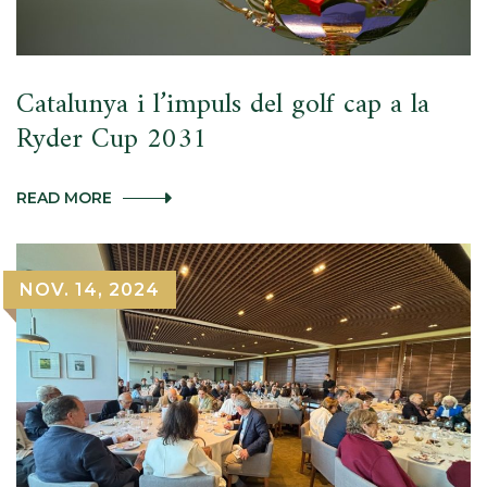
EN
PATROCINIS
I
TORNEJOS
Catalunya i l’impuls del golf cap a la
Ryder Cup 2031
CATALUNYA
READ MORE
I
L’IMPULS
DEL
GOLF
NOV. 14, 2024
CAP
A
LA
RYDER
CUP
2031