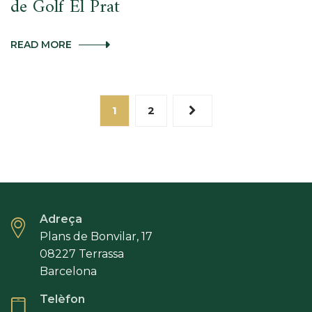
de Golf El Prat
LAS
READ MORE
EMPRESAS
APUESTAN
POR
EL
REAL
1
2
CLUB
DE
GOLF
EL
PRAT
Adreça
Plans de Bonvilar, 17
08227 Terrassa
Barcelona
Telèfon