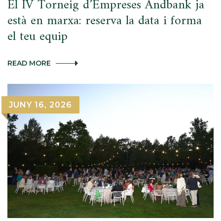
El IV Torneig d’Empreses Andbank ja
està en marxa: reserva la data i forma
el teu equip
EL
READ MORE
IV
TORNEIG
D’EMPRESES
ANDBANK
JUNY 16, 2026
JA
ESTÀ
EN
MARXA:
RESERVA
LA
DATA
I
FORMA
EL
TEU
EQUIP