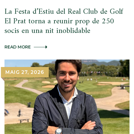
La Festa d’Estiu del Real Club de Golf
El Prat torna a reunir prop de 250
socis en una nit inoblidable
LA
READ MORE
FESTA
D’ESTIU
DEL
REAL
MAIG 27, 2026
CLUB
DE
GOLF
EL
PRAT
TORNA
A
REUNIR
PROP
DE
250
SOCIS