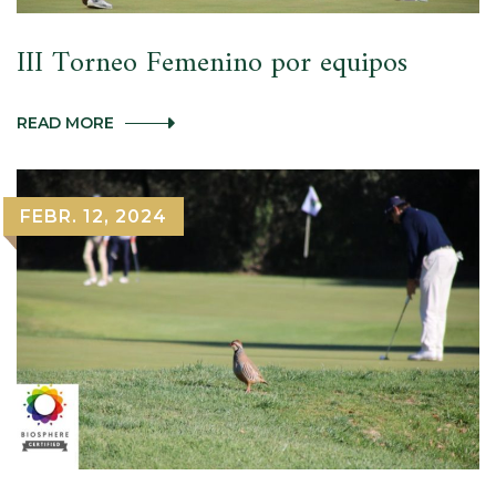
III Torneo Femenino por equipos
III
READ MORE
TORNEO
FEMENINO
POR
EQUIPOS
FEBR. 12, 2024