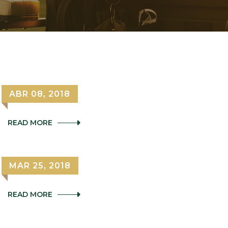
Guisantada
ABR 08, 2018
GUISANTADA
READ MORE
Día del socio
MAR 25, 2018
DÍA
READ MORE
DEL
SOCIO