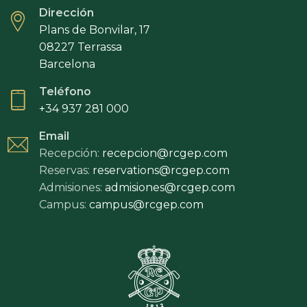
Dirección
Plans de Bonvilar, 17
08227 Terrassa
Barcelona
Teléfono
+34 937 281 000
Email
Recepción:
recepcion@rcgep.com
Reservas:
reservations@rcgep.com
Admisiones:
admisiones@rcgep.com
Campus:
campus@rcgep.com