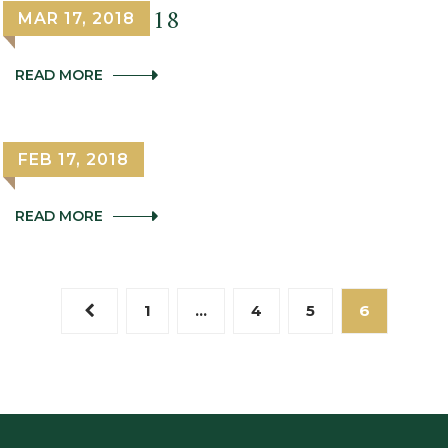
Calçotada 2018
MAR 17, 2018
CALÇOTADA
READ MORE
2018
Jägermaster
FEB 17, 2018
JÄGERMASTER
READ MORE
1
…
4
5
6