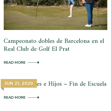
GOLF
EL
PRAT
Campeonato dobles de Barcelona en el
Real Club de Golf El Prat
CAMPEONATO
READ MORE
DOBLES
DE
BARCELONA
EN
Torneo Padres e Hijos – Fin de Escuela
JUN 21, 2020
EL
REAL
CLUB
TORNEO
READ MORE
DE
PADRES
GOLF
E
EL
HIJOS