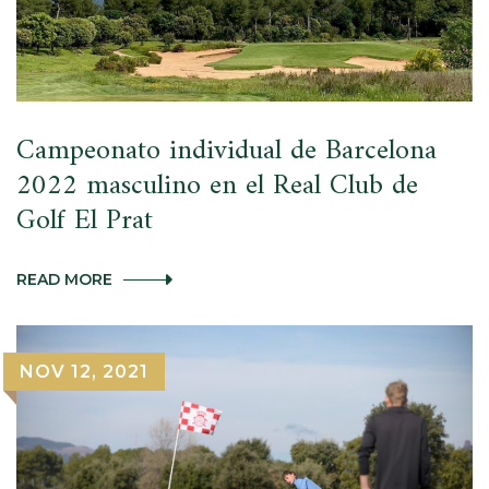
Campeonato individual de Barcelona
2022 masculino en el Real Club de
Golf El Prat
CAMPEONATO
READ MORE
INDIVIDUAL
DE
BARCELONA
2022
NOV 12, 2021
MASCULINO
EN
EL
REAL
CLUB
DE