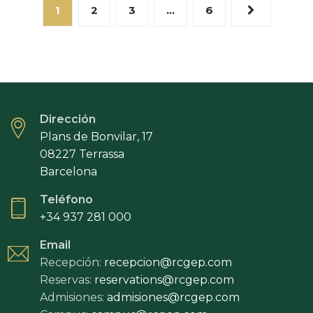
1
2
3
…
6
Dirección
Plans de Bonvilar, 17
08227 Terrassa
Barcelona
Teléfono
+34 937 281 000
Email
Recepción:
recepcion@rcgep.com
Reservas:
reservations@rcgep.com
Admisiones:
admisiones@rcgep.com