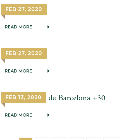
PRAT
–
Día del socio
FEB 27, 2020
FIN
DE
ESCUELA
DÍA
READ MORE
DEL
SOCIO
Friends Cup
FEB 27, 2020
FRIENDS
READ MORE
CUP
Campeonato de Barcelona +30
FEB 13, 2020
CAMPEONATO
READ MORE
DE
BARCELONA
+30