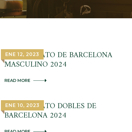
CAMPEONATO DE BARCELONA
ENE 12, 2023
MASCULINO 2024
CAMPEONATO
READ MORE
DE
BARCELONA
MASCULINO
2024
CAMPEONATO DOBLES DE
ENE 10, 2023
BARCELONA 2024
CAMPEONATO
READ MORE