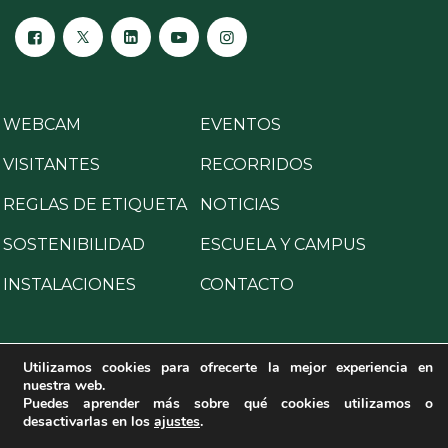
WEBCAM
EVENTOS
VISITANTES
RECORRIDOS
REGLAS DE ETIQUETA
NOTICIAS
SOSTENIBILIDAD
ESCUELA Y CAMPUS
INSTALACIONES
CONTACTO
Utilizamos cookies para ofrecerte la mejor experiencia en
nuestra web.
Copyright © 2025 All Rights Reserved.
Puedes aprender más sobre qué cookies utilizamos o
desactivarlas en los
ajustes
.
Aviso legal
·
Política de privacidad
·
Política de cookies
·
Programa para la prevención de delitos