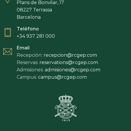
Plans de Bonvilar, 17
08227 Terrassa
Barcelona
Teléfono
+34 937 281 000
Email
Recepción:
recepcion@rcgep.com
Reservas:
reservations@rcgep.com
Admisiones:
admisiones@rcgep.com
Campus:
campus@rcgep.com