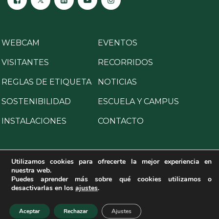
WEBCAM
EVENTOS
VISITANTES
RECORRIDOS
REGLAS DE ETIQUETA
NOTICIAS
SOSTENIBILIDAD
ESCUELA Y CAMPUS
INSTALACIONES
CONTACTO
Utilizamos cookies para ofrecerte la mejor experiencia en
nuestra web.
Copyright © 2025 All Rights Reserved.
Puedes aprender más sobre qué cookies utilizamos o
desactivarlas en los
ajustes
.
Aviso legal
·
Política de privacidad
·
Política de cookies
·
Programa para la prevención de delitos
·
Canal de denuncias
Aceptar
Rechazar
Ajustes