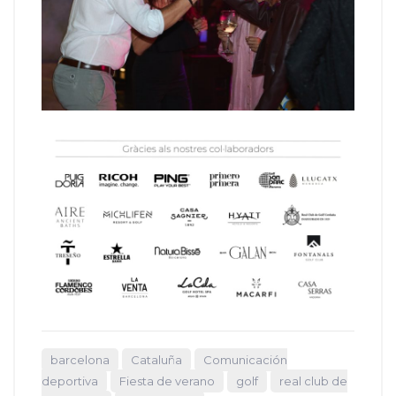
barcelona
Cataluña
Comunicación
deportiva
Fiesta de verano
golf
real club de