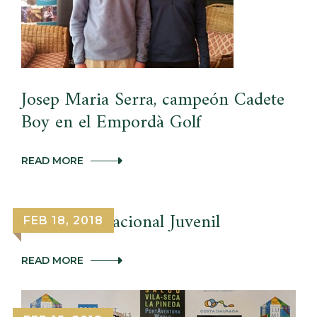
CAMPEONATO
DE
ESPAÑA
INTERCLUBES
FEMENINO
DE
NEGURI
Josep Maria Serra, campeón Cadete
Boy en el Empordà Golf
JOSEP
READ MORE
MARIA
SERRA,
CAMPEÓN
CADETE
Puntuable Nacional Juvenil
FEB 18, 2018
BOY
EN
EL
PUNTUABLE
READ MORE
EMPORDÀ
NACIONAL
GOLF
JUVENIL