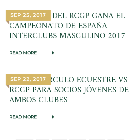
Y
DANA-
EL EQUIPO DEL RCGP GANA EL
SEP 25, 2017
HELGA
CAMPEONATO DE ESPAÑA
PUYOL
CAMPEONES
INTERCLUBS MASCULINO 2017
DOBLES
CATALUÑA
MASCULINO
Y
EL
READ MORE
FEMENINO
EQUIPO
DEL
RCGP
GANA
MATCH CÍRCULO ECUESTRE VS
SEP 22, 2017
EL
RCGP PARA SOCIOS JÓVENES DE
CAMPEONATO
DE
AMBOS CLUBES
ESPAÑA
INTERCLUBS
MASCULINO
2017
MATCH
READ MORE
CÍRCULO
ECUESTRE
VS
RCGP