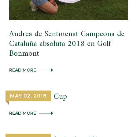
DE
GOLF
Andrea de Sentmenat Campeona de
Cataluña absoluta 2018 en Golf
Bonmont
ANDREA
READ MORE
DE
SENTMENAT
CAMPEONA
DE
Audi Quattro Cup
MAY 02, 2018
CATALUÑA
ABSOLUTA
2018
AUDI
READ MORE
EN
QUATTRO
GOLF
CUP
BONMONT