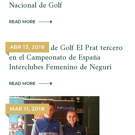
Nacional de Golf
MEDALLAS
READ MORE
Y
OVACIONES
EN
OTRA
El Real Club de Golf El Prat tercero
ABR 13, 2018
INOLVIDABLE
en el Campeonato de España
JORNADA
EN
Interclubes Femenino de Neguri
EL
CENTRO
NACIONAL
DE
EL
READ MORE
GOLF
REAL
CLUB
DE
GOLF
MAR 11, 2018
EL
PRAT
TERCERO
EN
EL