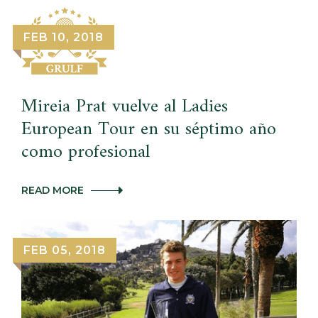
Y
XAVI
PUIG
FEB 10, 2018
CAMPEONES
EN
EL
FOURBALL
CHAMPIONSHIP
Mireia Prat vuelve al Ladies
European Tour en su séptimo año
como profesional
MIREIA
READ MORE
PRAT
VUELVE
AL
LADIES
FEB 05, 2018
EUROPEAN
TOUR
EN
SU
SÉPTIMO
AÑO