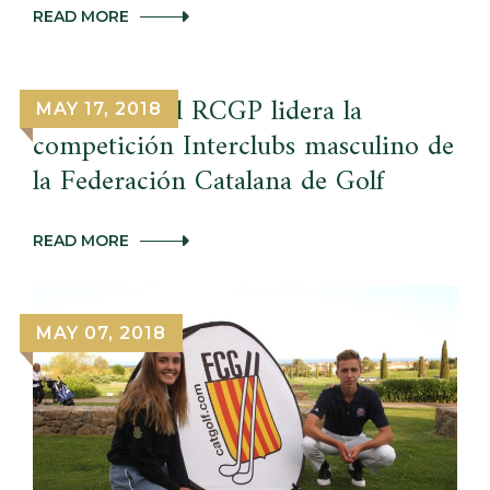
PABLO
READ MORE
LARRAZÁBAL
CUMPLE
300
TORNEOS.
El equipo del RCGP lidera la
MAY 17, 2018
¡FELICIDADES
competición Interclubs masculino de
CAMPEÓN!
la Federación Catalana de Golf
EL
READ MORE
EQUIPO
DEL
RCGP
LIDERA
MAY 07, 2018
LA
COMPETICIÓN
INTERCLUBS
MASCULINO
DE
LA
FEDERACIÓN
CATALANA