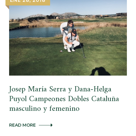
ENE 28, 2018
DE
CANARIAS
AMATEUR
Josep María Serra y Dana-Helga
Puyol Campeones Dobles Cataluña
masculino y femenino
JOSEP
READ MORE
MARÍA
SERRA