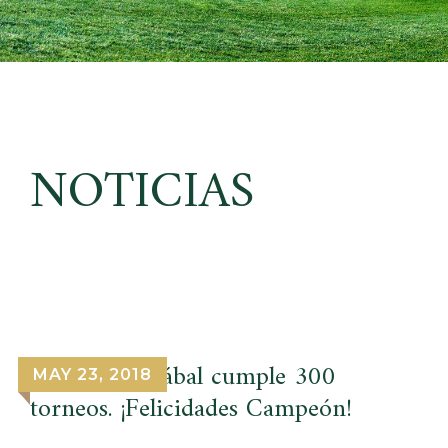
NOTICIAS
Pablo Larrazábal cumple 300
MAY 23, 2018
torneos. ¡Felicidades Campeón!