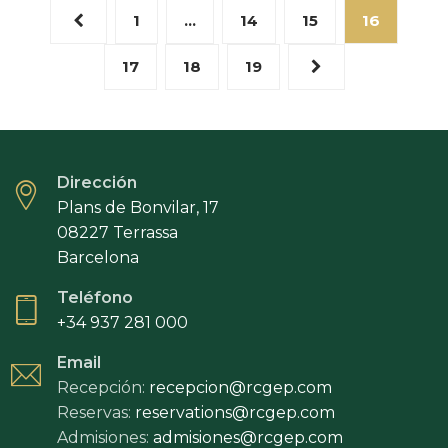
PARA
1
…
14
15
16
SOCIOS
JÓVENES
17
18
19
DE
AMBOS
CLUBES
Dirección
Plans de Bonvilar, 17
08227 Terrassa
Barcelona
Teléfono
+34 937 281 000
Email
Recepción:
recepcion@rcgep.com
Reservas:
reservations@rcgep.com
Admisiones:
admisiones@rcgep.com