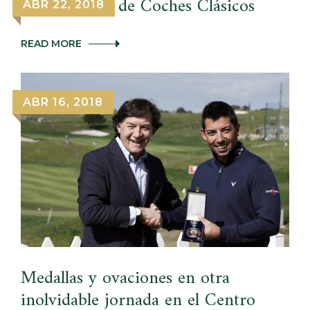
II Encuentro de Coches Clásicos
ABR 22, 2018
II
READ MORE
ENCUENTRO
DE
COCHES
CLÁSICOS
ABR 16, 2018
Medallas y ovaciones en otra
inolvidable jornada en el Centro