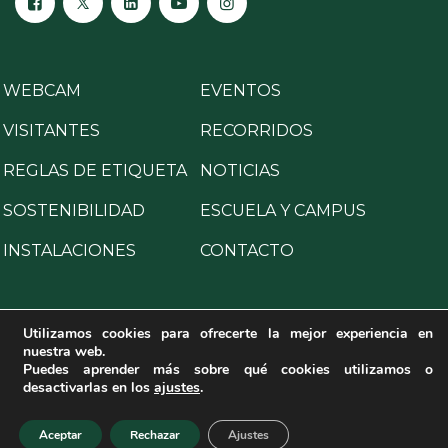
WEBCAM
EVENTOS
VISITANTES
RECORRIDOS
REGLAS DE ETIQUETA
NOTICIAS
SOSTENIBILIDAD
ESCUELA Y CAMPUS
INSTALACIONES
CONTACTO
Utilizamos cookies para ofrecerte la mejor experiencia en
nuestra web.
Copyright © 2025 All Rights Reserved.
Puedes aprender más sobre qué cookies utilizamos o
desactivarlas en los
ajustes
.
Aviso legal
·
Política de privacidad
·
Política de cookies
·
Programa para la prevención de delitos
·
Canal de denuncias
Aceptar
Rechazar
Ajustes