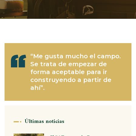
“Me gusta mucho el campo.
Se trata de empezar de
forma aceptable para ir
construyendo a partir de
ahí”.
Últimas noticias