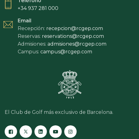
Teléfono
CLUB
+34 937 281 000
Email
Recepción:
recepcion@rcgep.com
Reservas:
reservations@rcgep.com
Admisiones:
admisiones@rcgep.com
Campus:
campus@rcgep.com
El Club de Golf más exclusivo de Barcelona.