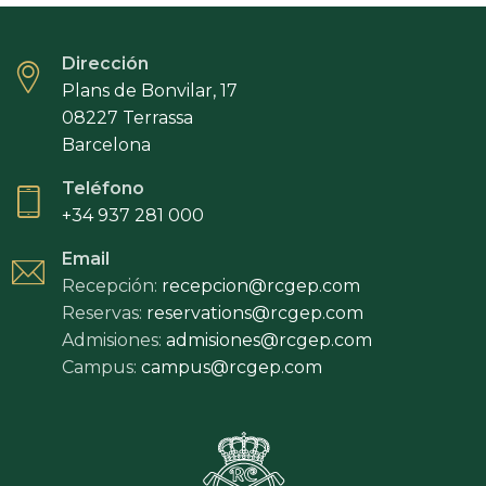
Dirección
Plans de Bonvilar, 17
08227 Terrassa
Barcelona
Teléfono
+34 937 281 000
Email
Recepción:
recepcion@rcgep.com
Reservas:
reservations@rcgep.com
Admisiones:
admisiones@rcgep.com
Campus:
campus@rcgep.com