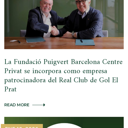
LOS
10
MEJORES
CAMPOS
DE
GOLF
DE
ESPAÑA
SEGÚN
TOP100GOLFCOURSES
La Fundació Puigvert Barcelona Centre
Privat se incorpora como empresa
patrocinadora del Real Club de Gol El
Prat
LA
READ MORE
FUNDACIÓ
PUIGVERT
BARCELONA
CENTRE