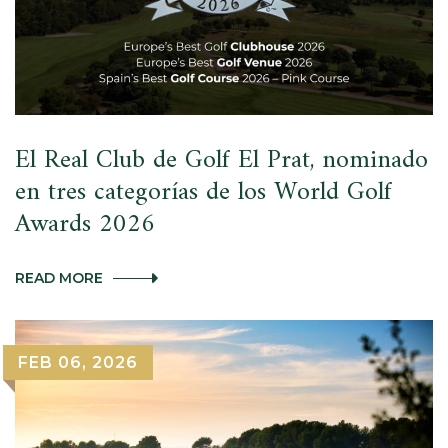
VISTA
PUESTA
EN
LA
RYDER
CUP
2031
El Real Club de Golf El Prat, nominado
en tres categorías de los World Golf
Awards 2026
EL
READ MORE
REAL
CLUB
DE
GOLF
FEB 06, 2026
EL
PRAT,
NOMINADO
EN
TRES