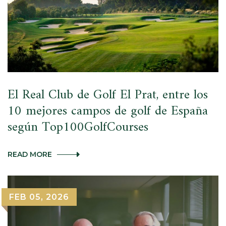
CATEGORÍAS
DE
LOS
WORLD
GOLF
AWARDS
2026
El Real Club de Golf El Prat, entre los
10 mejores campos de golf de España
según Top100GolfCourses
EL
READ MORE
REAL
CLUB
DE
GOLF
FEB 05, 2026
EL
PRAT,
ENTRE