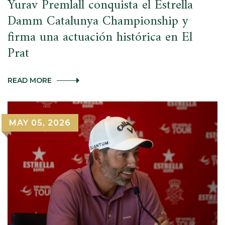
Yurav Premlall conquista el Estrella
Damm Catalunya Championship y
firma una actuación histórica en El
Prat
YURAV
READ MORE
PREMLALL
CONQUISTA
EL
ESTRELLA
MAY 05, 2026
DAMM
CATALUNYA
CHAMPIONSHIP
Y
FIRMA
UNA
ACTUACIÓN
HISTÓRICA
EN
EL
PRAT