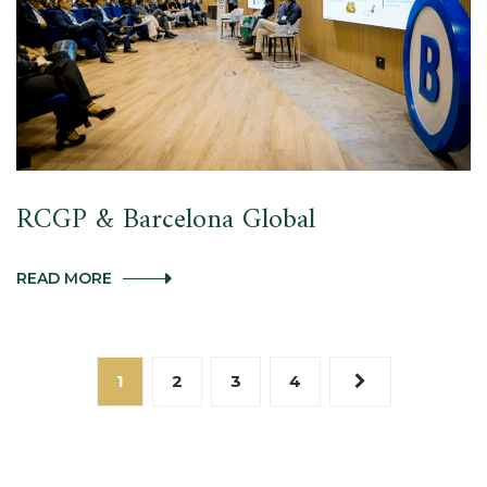
RCGP & Barcelona Global
RCGP
READ MORE
&
BARCELONA
GLOBAL
1
2
3
4