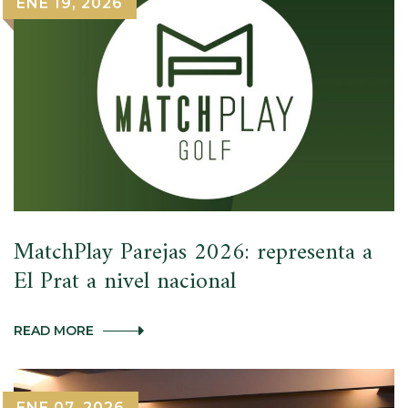
ENE 19, 2026
PRIVAT
SE
INCORPORA
COMO
EMPRESA
PATROCINADORA
DEL
REAL
CLUB
DE
GOL
EL
PRAT
MatchPlay Parejas 2026: representa a
El Prat a nivel nacional
MATCHPLAY
READ MORE
PAREJAS
2026:
REPRESENTA
A
ENE 07, 2026