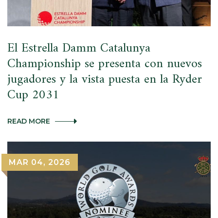
El Estrella Damm Catalunya
Championship se presenta con nuevos
jugadores y la vista puesta en la Ryder
Cup 2031
EL
READ MORE
ESTRELLA
DAMM
CATALUNYA
CHAMPIONSHIP
MAR 04, 2026
SE
PRESENTA
CON
NUEVOS
JUGADORES
Y
LA