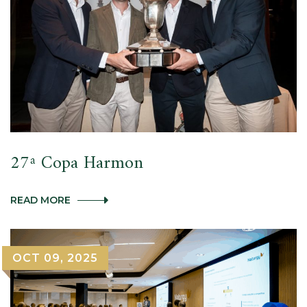
27ª Copa Harmon
27ª
READ MORE
COPA
HARMON
OCT 09, 2025