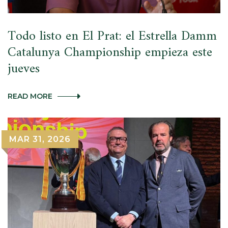
Todo listo en El Prat: el Estrella Damm
Catalunya Championship empieza este
jueves
TODO
READ MORE
LISTO
EN
EL
PRAT:
MAR 31, 2026
EL
ESTRELLA
DAMM
CATALUNYA
CHAMPIONSHIP
EMPIEZA
ESTE
JUEVES