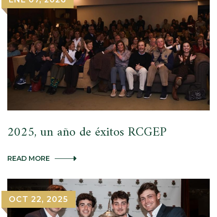
EL
PRAT
A
NIVEL
NACIONAL
2025, un año de éxitos RCGEP
2025,
READ MORE
UN
AÑO
DE
ÉXITOS
OCT 22, 2025
RCGEP