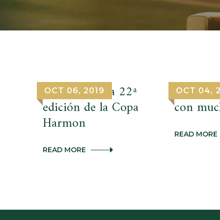
Celebramos la 22ª
Harmon,
OCT 06, 2019
OCT 04, 
edición de la Copa
con much
Harmon
READ MORE
CELEBRAMOS
READ MORE
LA
22ª
EDICIÓN
DE
LA
COPA
HARMON