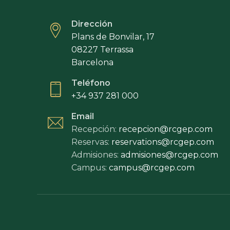
Dirección
Plans de Bonvilar, 17
08227 Terrassa
Barcelona
Teléfono
+34 937 281 000
Email
Recepción:
recepcion@rcgep.com
Reservas:
reservations@rcgep.com
Admisiones:
admisiones@rcgep.com
Campus:
campus@rcgep.com