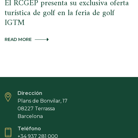
El RCGEP presenta su exclusiva oferta
turística de golf en la feria de golf
IGTM
EL
READ MORE
RCGEP
PRESENTA
SU
EXCLUSIVA
OFERTA
TURÍSTICA
DE
GOLF
EN
Dirección
LA
FERIA
Plans de Bonvilar, 17
DE
08227 Terrassa
GOLF
Barcelona
IGTM
Teléfono
+34 937 281 000