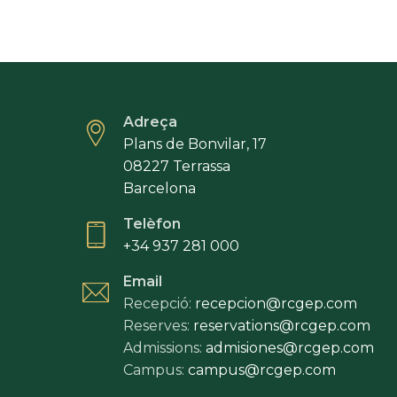
RETO
Adreça
Plans de Bonvilar, 17
08227 Terrassa
Barcelona
Telèfon
+34 937 281 000
Email
Recepció:
recepcion@rcgep.com
Reserves:
reservations@rcgep.com
Admissions:
admisiones@rcgep.com
Campus:
campus@rcgep.com