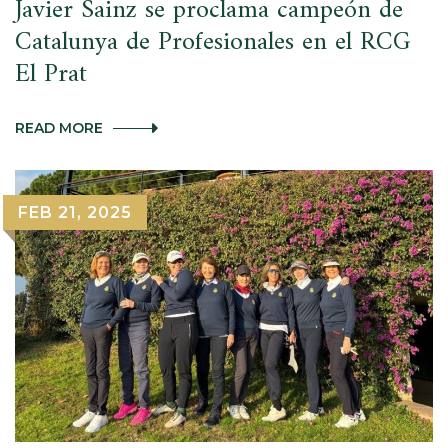
Javier Sainz se proclama campeón de
Catalunya de Profesionales en el RCG
El Prat
JAVIER
READ MORE
SAINZ
SE
PROCLAMA
CAMPEÓN
FEB 21, 2025
DE
CATALUNYA
DE
PROFESIONALES
EN
EL
RCG
EL
PRAT