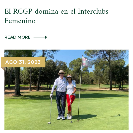
El RCGP domina en el Interclubs
Femenino
EL
READ MORE
RCGP
DOMINA
EN
EL
AGO 31, 2023
INTERCLUBS
FEMENINO