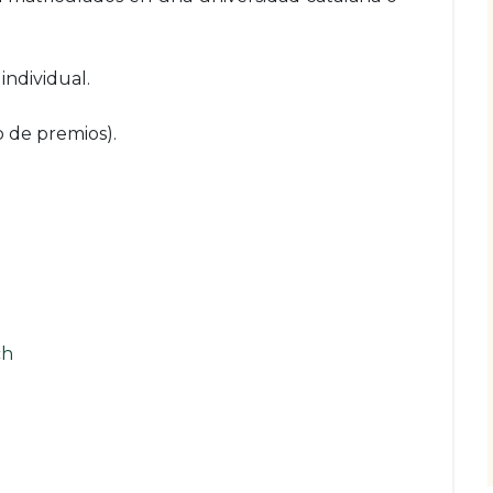
individual.
o de premios).
ch