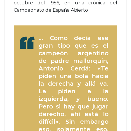
octubre del 1956, en una crónica del
Campeonato de España Abierto
… Como decía ese
gran tipo que es el
campeón argentino
de padre mallorquín,
Antonio Cerdá: «Te
piden una bola hacia
la derecha y allá va.
La piden a la
izquierda, y bueno.
Pero si hay que jugar
derecho, ahí está lo
difícil». Sin embargo
eso, solamente eso,