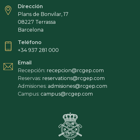
Dirección
Plans de Bonvilar, 17
08227 Terrassa
Barcelona
Teléfono
+34 937 281 000
Email
Recepción:
recepcion@rcgep.com
Reservas:
reservations@rcgep.com
Admisiones:
admisiones@rcgep.com
Campus:
campus@rcgep.com