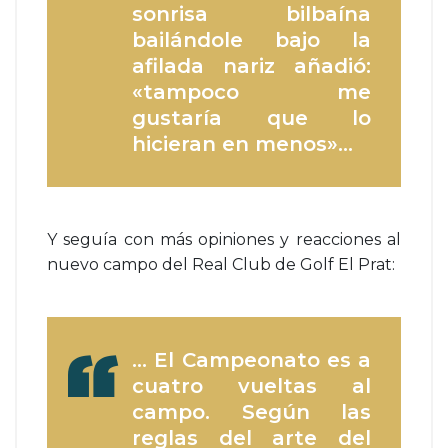
sonrisa bilbaína
bailándole bajo la
afilada nariz añadió:
«tampoco me
gustaría que lo
hicieran en menos»…
Y seguía con más opiniones y reacciones al
nuevo campo del Real Club de Golf El Prat:
… El Campeonato es a
cuatro vueltas al
campo. Según las
reglas del arte del