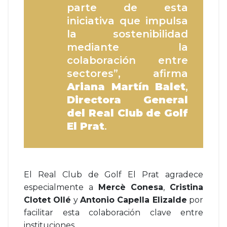
parte de esta
iniciativa que impulsa
la sostenibilidad
mediante la
colaboración entre
sectores”, afirma
Ariana Martín Balet
,
Directora General
del Real Club de Golf
El Prat
.
El Real Club de Golf El Prat agradece
especialmente a
Mercè Conesa
,
Cristina
Clotet Ollé
y
Antonio Capella Elizalde
por
facilitar esta colaboración clave entre
instituciones.