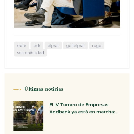
edar
edr
elprat
golfelprat
rcgp
sostenibilidad
Últimas noticias
El IV Torneo de Empresas
Andbank ya está en marcha:…