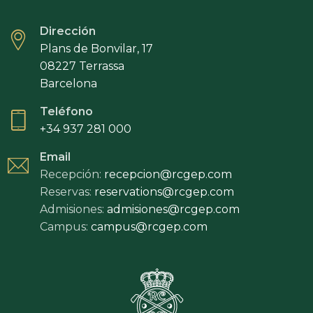
Dirección
Plans de Bonvilar, 17
08227 Terrassa
Barcelona
Teléfono
+34 937 281 000
Email
Recepción:
recepcion@rcgep.com
Reservas:
reservations@rcgep.com
Admisiones:
admisiones@rcgep.com
Campus:
campus@rcgep.com