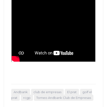
Andbank
club de empresas
El prat
golf el
prat
rcgp
Torneo Andbank Club de Empresas