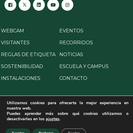
WEBCAM
EVENTOS
VISITANTES
RECORRIDOS
REGLAS DE ETIQUETA
NOTICIAS
SOSTENIBILIDAD
ESCUELA Y CAMPUS
INSTALACIONES
CONTACTO
Utilizamos cookies para ofrecerte la mejor experiencia en
nuestra web.
Copyright © 2025 All Rights Reserved.
Puedes aprender más sobre qué cookies utilizamos o
desactivarlas en los
ajustes
.
Aviso legal
·
Política de privacidad
·
Política de cookies
·
Programa para la prevención de delitos
·
Canal de denuncias